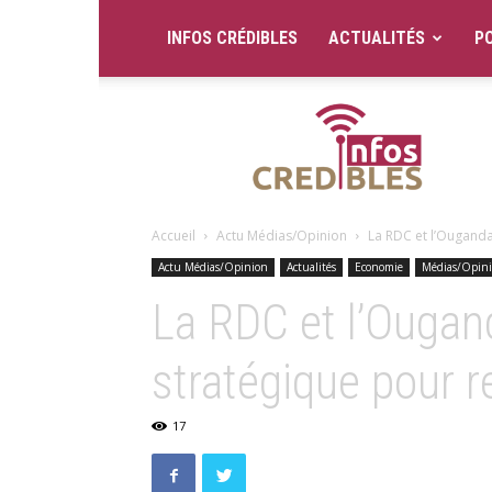
INFOS CRÉDIBLES
ACTUALITÉS
PO
Infos
Crédibles
Accueil
Actu Médias/Opinion
La RDC et l’Ouganda
Actu Médias/Opinion
Actualités
Economie
Médias/Opin
La RDC et l’Ougan
stratégique pour re
17