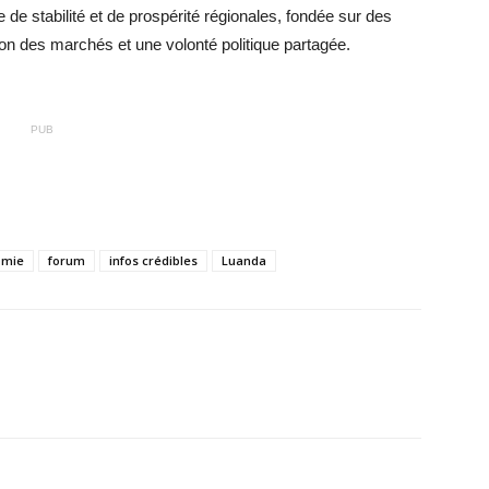
rge de stabilité et de prospérité régionales, fondée sur des
on des marchés et une volonté politique partagée.
PUB
omie
forum
infos crédibles
Luanda