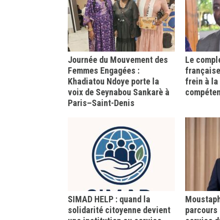
Journée du Mouvement des
Le comple
Femmes Engagées :
française
Khadiatou Ndoye porte la
frein à l
voix de Seynabou Sankarè à
compéte
Paris–Saint-Denis
SIMAD HELP : quand la
Moustapha
solidarité citoyenne devient
parcours 