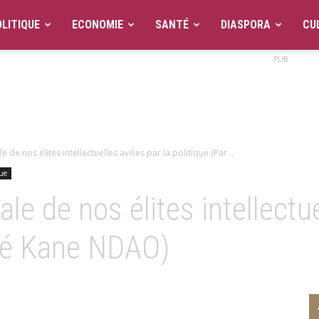
LITIQUE
ECONOMIE
SANTÉ
DIASPORA
CU
PUB
e nos élites intellectuelles avilies par la politique (Par...
que
e de nos élites intellectuel
ssé Kane NDAO)