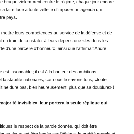
l se braque violemment contre le régime, chaque jour encore
à faire face à toute velléité d’imposer un agenda qui
otre pays.
e mettre leurs compétences au service de la défense et de
ont en train de constater à leurs dépens que «les dons les
rte d’une parcelle d’honneur», ainsi que l’affirmait André
 est insondable ; il est à la hauteur des ambitions
et la stabilité nationales, car nous le savons tous, «toute
habit ne dure pas, bien heureusement, plus que sa doublure» !
jorité invisible», leur portera la seule réplique qui
itiques le respect de la parole donnée, qui doit être
iques devraient être basés sur l’éthique, la probité morale et