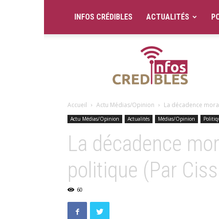
INFOS CRÉDIBLES
ACTUALITÉS
PO
Infos
Crédibles
Accueil
Actu Médias/Opinion
La décadence morale d
Actu Médias/Opinion
Actualités
Médias/Opinion
Politi
La décadence moral
politique (Par Ci
60