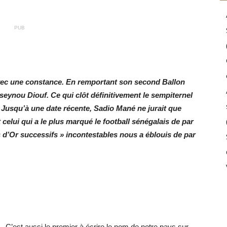
PUB
 avec une constance. En remportant son second Ballon
seynou Diouf. Ce qui clôt définitivement le sempiternel
n. Jusqu’à une date récente, Sadio Mané ne jurait que
elui qui a le plus marqué le football sénégalais de par
d’Or successifs » incontestables nous a éblouis de par
C’est aussi le premier à écrire le nom de notre pays sur