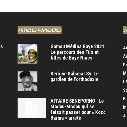
ARTICLES POPULAIRES
C
es
Gamou Médina Baye 2021:
A
Le parcours des Fils et
A
filles de Baye Niass
Po
Serigne Babacar Sy: Le
M
gardien de l’orthodoxie
U
S
E
AFFAIRE SENEPORNO : Le
Modou-Modou qui se
In
faisait passer pour « Kocc
J
Barma » arrêté
s