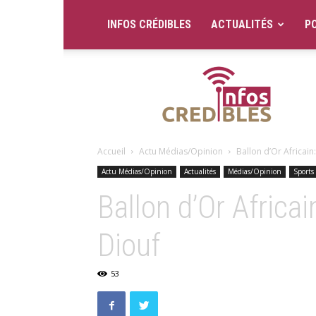
INFOS CRÉDIBLES
ACTUALITÉS
PO
Infos
Crédibles
Accueil
Actu Médias/Opinion
Ballon d’Or Africain
Actu Médias/Opinion
Actualités
Médias/Opinion
Sports
Ballon d’Or Africa
Diouf
53