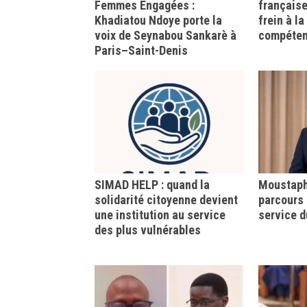
Femmes Engagées :
française
Khadiatou Ndoye porte la
frein à l
voix de Seynabou Sankarè à
compéte
Paris–Saint-Denis
SIMAD HELP : quand la
Moustapha
solidarité citoyenne devient
parcours 
une institution au service
service d
des plus vulnérables