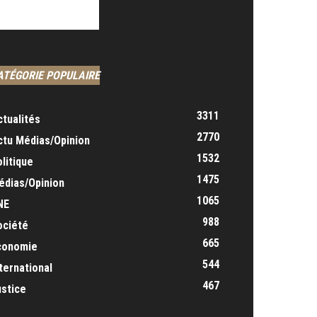
ATÉGORIE POPULAIRE
3311
ctualités
2770
ctu Médias/Opinion
1532
litique
1475
édias/Opinion
1065
NE
988
ociété
665
conomie
544
ternational
467
ustice