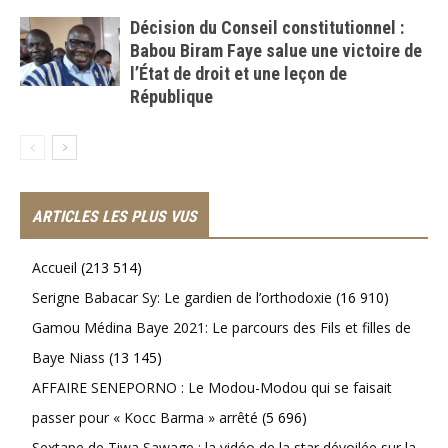
Décision du Conseil constitutionnel :
Babou Biram Faye salue une victoire de
l’État de droit et une leçon de
République
ARTICLES LES PLUS VUS
Accueil
(213 514)
Serigne Babacar Sy: Le gardien de l’orthodoxie
(16 910)
Gamou Médina Baye 2021: Le parcours des Fils et filles de
Baye Niass
(13 145)
AFFAIRE SENEPORNO : Le Modou-Modou qui se faisait
passer pour « Kocc Barma » arrêté
(5 696)
Sextape de Tiwa Sawage : la vidéo de la star dévoilée sur la