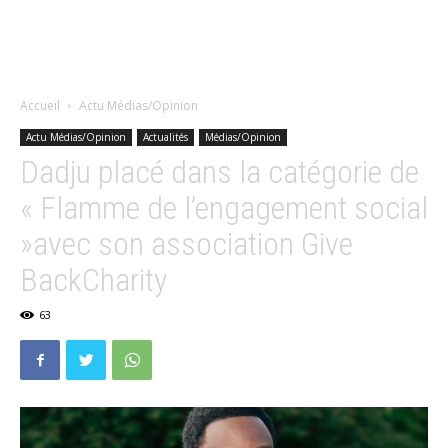
Accueil
Actu Médias/Opinion
Actu Médias/Opinion
Actualités
Médias/Opinion
Dadju placé dans la catégorie de
« Flamme de l’engagement social
»avec son association Give
BackCharity
63