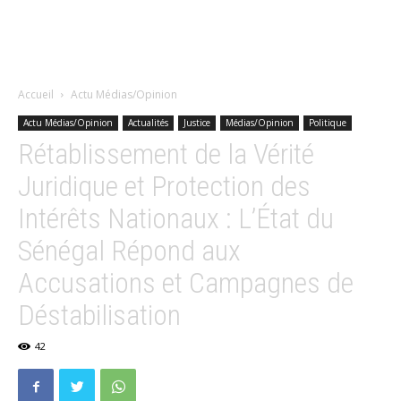
Accueil
Actu Médias/Opinion
Actu Médias/Opinion
Actualités
Justice
Médias/Opinion
Politique
Rétablissement de la Vérité
Juridique et Protection des
Intérêts Nationaux : L’État du
Sénégal Répond aux
Accusations et Campagnes de
Déstabilisation
42