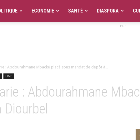
LITIQUE
ECONOMIE
SANTÉ
DIASPORA
CU
PUB
rie : Abdourahmane Mbacké placé sous mandat de dépôt à...
UNE
barie : Abdourahmane Mbac
 Diourbel