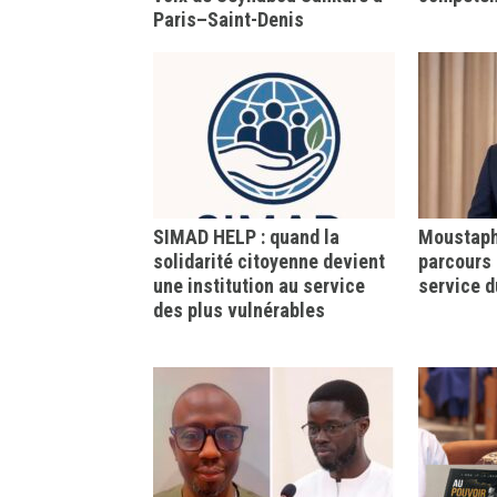
Paris–Saint-Denis
SIMAD HELP : quand la
Moustapha
solidarité citoyenne devient
parcours 
une institution au service
service d
des plus vulnérables