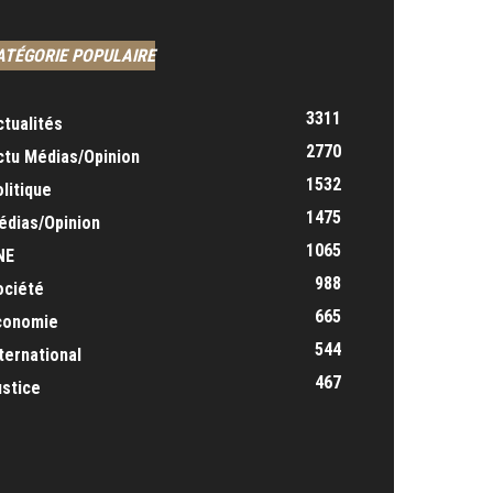
ATÉGORIE POPULAIRE
3311
ctualités
2770
ctu Médias/Opinion
1532
litique
1475
édias/Opinion
1065
NE
988
ociété
665
conomie
544
ternational
467
ustice