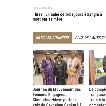
Article précédent
Thiès : un bébé de trois jours étranglé à
mort par sa mère
ARTICLES CONNEXES
PLUS DE L'AUTEUR
Journée du Mouvement des
Le comple
Femmes Engagées :
française
Khadiatou Ndoye porte la
frein à l
voix de Seynabou Sankarè à
compéte