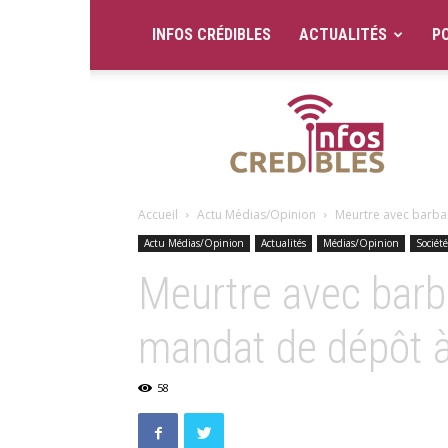
INFOS CRÉDIBLES
ACTUALITÉS
PO
Infos
Crédibles
Accueil
Actu Médias/Opinion
Meurtre avec barba
Actu Médias/Opinion
Actualités
Médias/Opinion
Société
Meurtre avec bar
mandat de dépôt à
58