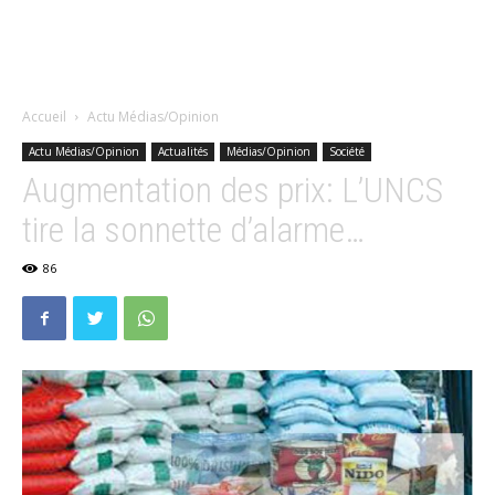
Accueil
Actu Médias/Opinion
Actu Médias/Opinion
Actualités
Médias/Opinion
Société
Augmentation des prix: L’UNCS
tire la sonnette d’alarme…
86