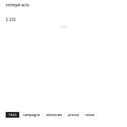
senegal actu
1 231
PUB
TAGS
campagne
electorale
presse
revue