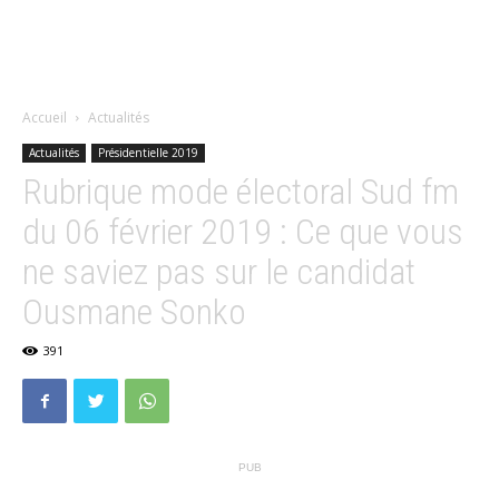
Accueil
Actualités
Actualités
Présidentielle 2019
Rubrique mode électoral Sud fm
du 06 février 2019 : Ce que vous
ne saviez pas sur le candidat
Ousmane Sonko
391
PUB