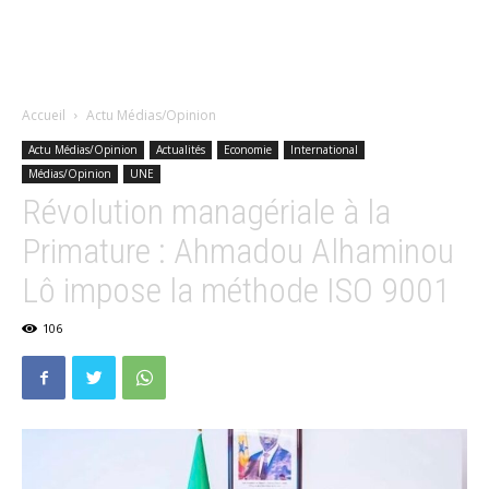
Accueil
Actu Médias/Opinion
Actu Médias/Opinion
Actualités
Economie
International
Médias/Opinion
UNE
Révolution managériale à la
Primature : Ahmadou Alhaminou
Lô impose la méthode ISO 9001
106