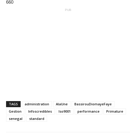
660
PUB
TAGS
administration
AlaUne
BassirouDiomayeFaye
Gestion
Infoscredibles
Iso9001
performance
Primature
senegal
standard