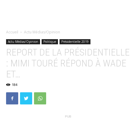
Accueil
Actu Médias/Opinion
Actu Médias/Opinion
Politique
Présidentielle 2019
REPORT DE LA PRÉSIDENTIELLE
: MIMI TOURÉ RÉPOND À WADE
ET…
184
PUB