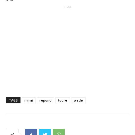
PUB
TAGS
mimi
repond
toure
wade