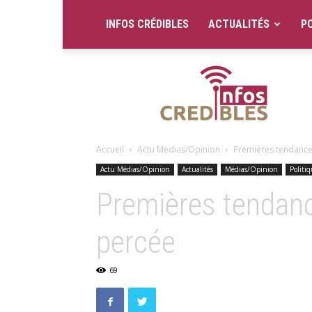
INFOS CRÉDIBLES
ACTUALITÉS
PO
Infos
Crédibles
Accueil
Actu Médias/Opinion
Premières tendances
Actu Médias/Opinion
Actualités
Médias/Opinion
Politi
Premières tendanc
percée
69