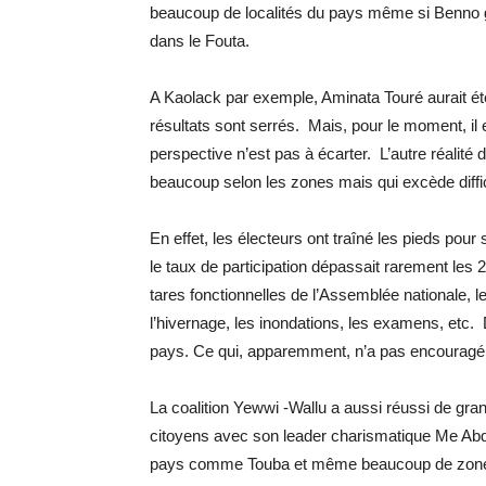
beaucoup de localités du pays même si Benno 
dans le Fouta.
A Kaolack par exemple, Aminata Touré aurait é
résultats sont serrés. Mais, pour le moment, il e
perspective n’est pas à écarter. L’autre réalité d
beaucoup selon les zones mais qui excède diffi
En effet, les électeurs ont traîné les pieds pou
le taux de participation dépassait rarement le
tares fonctionnelles de l’Assemblée nationale, le
l’hivernage, les inondations, les examens, etc. 
pays. Ce qui, apparemment, n’a pas encouragé l
La coalition Yewwi -Wallu a aussi réussi de gra
citoyens avec son leader charismatique Me Abd
pays comme Touba et même beaucoup de zones r