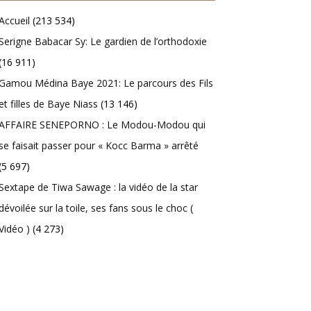
Accueil
(213 534)
Serigne Babacar Sy: Le gardien de l’orthodoxie
(16 911)
Gamou Médina Baye 2021: Le parcours des Fils
et filles de Baye Niass
(13 146)
AFFAIRE SENEPORNO : Le Modou-Modou qui
se faisait passer pour « Kocc Barma » arrêté
(5 697)
Sextape de Tiwa Sawage : la vidéo de la star
dévoilée sur la toile, ses fans sous le choc (
Vidéo )
(4 273)