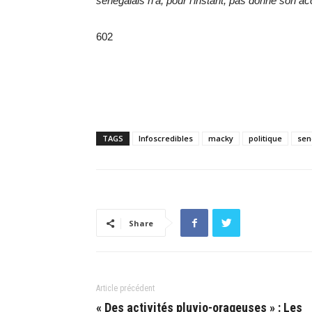
sénégalais n’a, pour l’instant, pas donné
son
acc
602
TAGS
Infoscredibles
macky
politique
sen
Share
Article précédent
« Des activités pluvio-orageuses » : Les