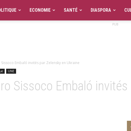
LITIQUE
ECONOMIE
SANTÉ
DIASPORA
CU
PUB
 Sissoco Embaló invités par Zelensky en Ukraine
que
UNE
ro Sissoco Embaló invités 