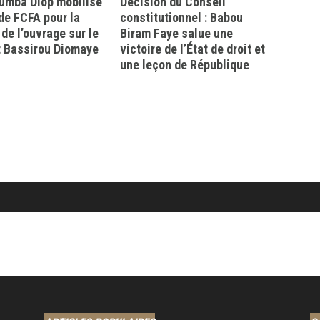
mba Diop mobilise
Décision du Conseil
 de FCFA pour la
constitutionnel : Babou
 de l’ouvrage sur le
Biram Faye salue une
t Bassirou Diomaye
victoire de l’État de droit et
une leçon de République