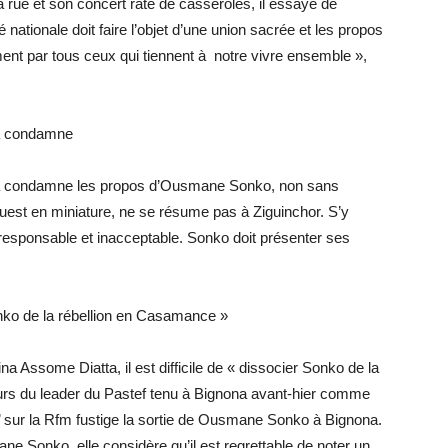
a rue et son concert raté de casseroles, il essaye de
té nationale doit faire l’objet d’une union sacrée et les propos
nt par tous ceux qui tiennent à notre vivre ensemble »,
da condamne
lda condamne les propos d’Ousmane Sonko, non sans
uest en miniature, ne se résume pas à Ziguinchor. S’y
st irresponsable et inacceptable. Sonko doit présenter ses
Sonko de la rébellion en Casamance »
Assome Diatta, il est difficile de « dissocier Sonko de la
cours du leader du Pastef tenu à Bignona avant-hier comme
Wi’’ sur la Rfm fustige la sortie de Ousmane Sonko à Bignona.
Sonko, elle considère qu’il est regrettable de noter un