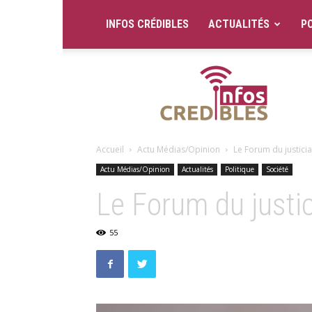
INFOS CRÉDIBLES
ACTUALITÉS
PO
Infos
Crédibles
Accueil
Actu Médias/Opinion
Le Forum du justic
Actu Médias/Opinion
Actualités
Politique
Société
Le Forum du justi
55