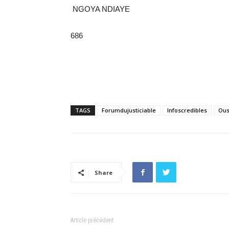
NGOYA NDIAYE
686
TAGS
Forumdujusticiable
Infoscredibles
Ou
Share
Article précédent