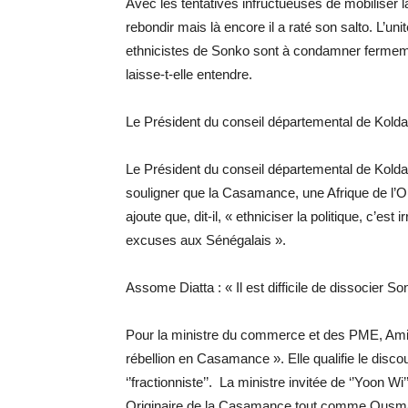
Avec les tentatives infructueuses de mobiliser l
rebondir mais là encore il a raté son salto. L’uni
ethnicistes de Sonko sont à condamner fermeme
laisse-t-elle entendre.
Le Président du conseil départemental de Kol
Le Président du conseil départemental de Ko
souligner que la Casamance, une Afrique de l’O
ajoute que, dit-il, « ethniciser la politique, c’e
excuses aux Sénégalais ».
Assome Diatta : « Il est difficile de dissocier 
Pour la ministre du commerce et des PME, Amina 
rébellion en Casamance ». Elle qualifie le dis
‘’fractionniste’’. La ministre invitée de ‘’Yoon 
Originaire de la Casamance tout comme Ousmane 