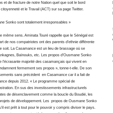
s et de fracture de notre Nation quel que soit le bord
 la citoyenneté et le Travail (ACT) sur sa page Twitter.
ne Sonko sont totalement irresponsables »
le même sens. Aminata Touré rappelle que le Sénégal est
art de nos compatriotes ont des parents d’ethnie différente
ce soit. La Casamance est un lieu de brassage où se
Mankagnes, Baïnouks, etc. Les propos d’Ousmane Sonko
ue l’écrasante majorité des casamançais qui vivent en
ndamnent fermement ses propos », tonne-t-elle. De son
issements sans précédent en Casamance car il a fait de
ernance depuis 2012. « Le programme spécial de
tration. En sus des investissements infrastructurels
outes de désenclavement comme la boucle du Boudié, les
 projets de développement. Les propos de Ousmane Sonko
l est prêt à tout pour le pouvoir y compris diviser le pays.