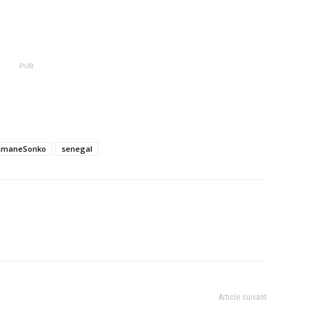
PUB
smaneSonko
senegal
Article suivant