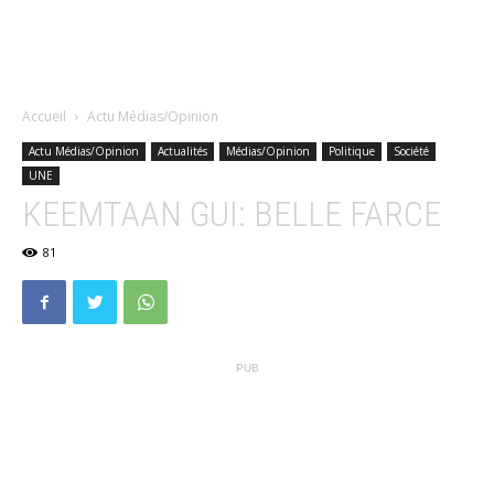
Accueil
Actu Médias/Opinion
Actu Médias/Opinion
Actualités
Médias/Opinion
Politique
Société
UNE
KEEMTAAN GUI: BELLE FARCE
81
PUB