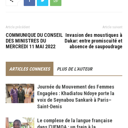
Article précédent
Article suivant
COMMUNIQUE DU CONSEIL
Invasion des moustiques à
DES MINISTRES DU
Dakar: entre promiscuité et
MERCREDI 11 MAI 2022
absence de saupoudrage
ARTICLES CONNEXES
PLUS DE L'AUTEUR
Journée du Mouvement des Femmes
Engagées : Khadiatou Ndoye porte la
voix de Seynabou Sankarè à Paris–
Saint-Denis
Le complexe de la langue française
dans l’UEMOA : un frein à la