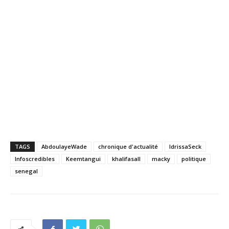
TAGS
AbdoulayeWade
chronique d'actualité
IdrissaSeck
Infoscredibles
Keemtangui
khalifasall
macky
politique
senegal