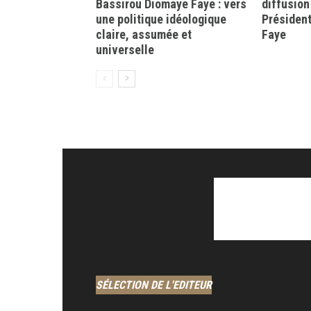
Bassirou Diomaye Faye : vers
diffusion
une politique idéologique
Présiden
claire, assumée et
Faye
universelle
SÉLECTION DE L'EDITEUR