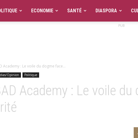
LITIQUE
ECONOMIE
SANTÉ
DIASPORA
CU
PUB
BAD Academy : Le voile du dogme face...
dias/Opinion
Politique
’IBAD Academy : Le voile d
rité