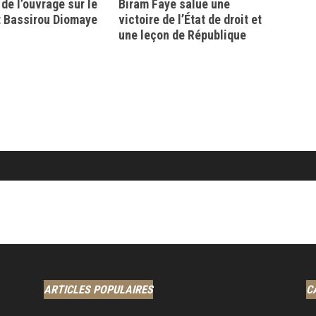
 de l’ouvrage sur le
Biram Faye salue une
t Bassirou Diomaye
victoire de l’État de droit et
une leçon de République
ARTICLES POPULAIRES
C