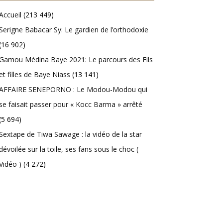
Accueil
(213 449)
Serigne Babacar Sy: Le gardien de l’orthodoxie
(16 902)
Gamou Médina Baye 2021: Le parcours des Fils
et filles de Baye Niass
(13 141)
AFFAIRE SENEPORNO : Le Modou-Modou qui
se faisait passer pour « Kocc Barma » arrêté
(5 694)
Sextape de Tiwa Sawage : la vidéo de la star
dévoilée sur la toile, ses fans sous le choc (
Vidéo )
(4 272)