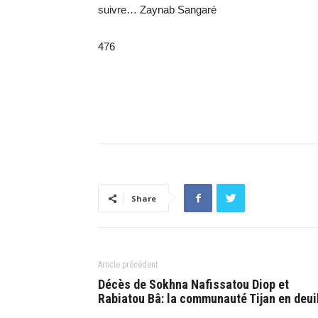
suivre… Zaynab Sangaré
476
Share
Article précédent
Décès de Sokhna Nafissatou Diop et
Rabiatou Bâ: la communauté Tijan en deui