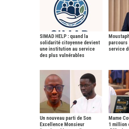
SIMAD HELP : quand la
Moustapha
solidarité citoyenne devient
parcours 
une institution au service
service d
des plus vulnérables
Un nouveau parti de Son
Mame Cou
Excellence Monsieur
1 million