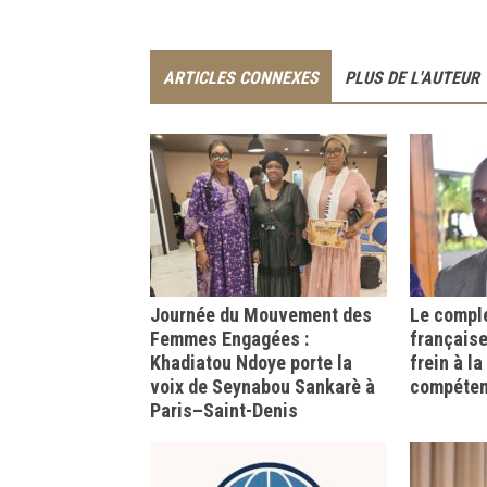
ARTICLES CONNEXES
PLUS DE L'AUTEUR
Journée du Mouvement des
Le comple
Femmes Engagées :
française
Khadiatou Ndoye porte la
frein à l
voix de Seynabou Sankarè à
compéte
Paris–Saint-Denis