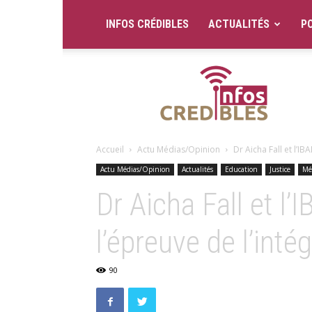
INFOS CRÉDIBLES
ACTUALITÉS
PO
Infos
Crédibles
Accueil
Actu Médias/Opinion
Dr Aicha Fall et l’I
Actu Médias/Opinion
Actualités
Education
Justice
Mé
Dr Aicha Fall et l
l’épreuve de l’intég
90