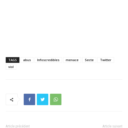
TAGS
abus
Infoscredibles
menace
Secte
Twitter
viol
Article précédent
Article suivant