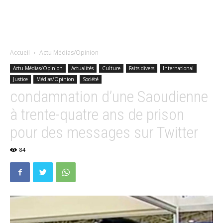
Accueil
Actu Médias/Opinion
Actu Médias/Opinion
Actualités
Culture
Faits divers
International
Justice
Médias/Opinion
Société
condamnation d’une Saoudienne
à trente-quatre ans de prison
pour des messages sur Twitter
84