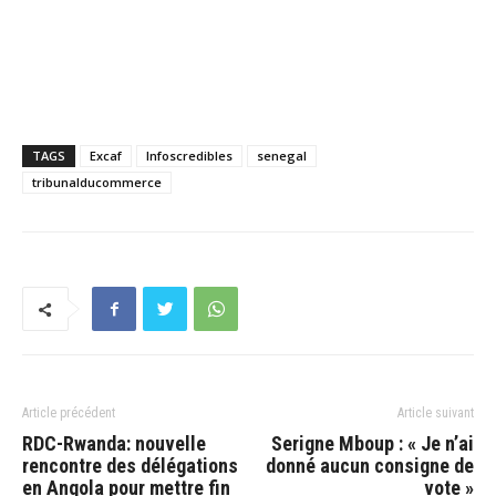
TAGS
Excaf
Infoscredibles
senegal
tribunalducommerce
Article précédent
Article suivant
RDC-Rwanda: nouvelle
Serigne Mboup : « Je n’ai
rencontre des délégations
donné aucun consigne de
en Angola pour mettre fin
vote »