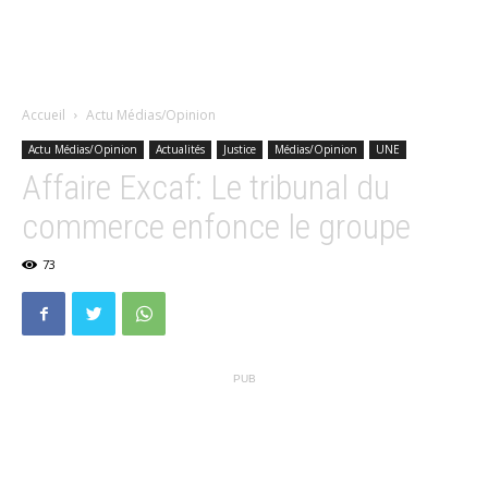
Accueil
Actu Médias/Opinion
Actu Médias/Opinion
Actualités
Justice
Médias/Opinion
UNE
Affaire Excaf: Le tribunal du
commerce enfonce le groupe
73
PUB