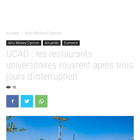
Accueil
Actu Médias/Opinion
Actu Médias/Opinion
Actualités
Economie
UCAD : les restaurants
universitaires rouvrent après trois
jours d’interruption
18