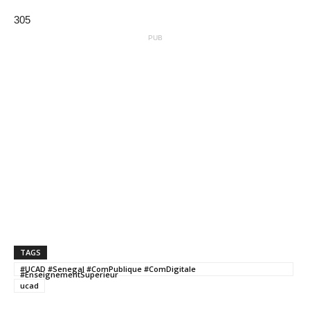
305
PUB
TAGS
#UCAD #Senegal #ComPublique #ComDigitale
#EnseignementSuperieur
ucad