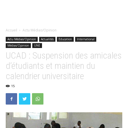
Accueil
Actu Médias/Opinion
Actu Médias/Opinion
Actualités
Education
International
Médias/Opinion
UNE
UCAD : Suspension des amicales
d’étudiants et maintien du
calendrier universitaire
15