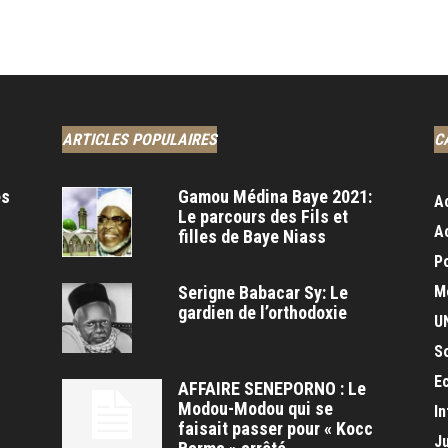
ARTICLES POPULAIRES
C
es
Gamou Médina Baye 2021:
A
Le parcours des Fils et
A
filles de Baye Niass
Po
Serigne Babacar Sy: Le
M
gardien de l’orthodoxie
U
S
E
AFFAIRE SENEPORNO : Le
Modou-Modou qui se
In
faisait passer pour « Kocc
J