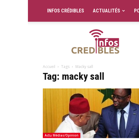
INFOS CRÉDIBLES
ACTUALITÉS
PO
Infos
Crédibles
Accueil
Tags
Macky sall
Tag: macky sall
Actu Médias/Opinion