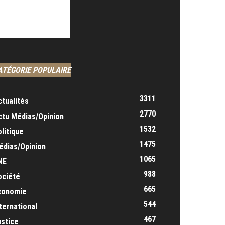
ATÉGORIE POPULAIRE
3311
ctualités
2770
ctu Médias/Opinion
1532
litique
1475
édias/Opinion
1065
NE
988
ociété
665
conomie
544
ternational
467
ustice