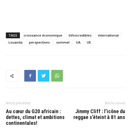
TAGS
croissance économique
Infoscredibles
international
Louanda
perspectives
sommet
UA
UE
Article précédent
Article suivant
Au cœur du G20 africain :
Jimmy Cliff : l’icône du
dettes, climat et ambitions
reggae s’éteint à 81 ans
continentales!