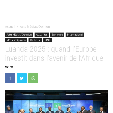
Accueil
Actu Médias/Opinion
Actu Médias/Opinion
Actualités
Economie
International
Médias/Opinion
Politique
UNE
Luanda 2025 : quand l’Europe
investit dans l’avenir de l’Afrique
40