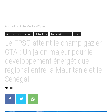
Accueil
Actu Médias/Opinion
Actu Médias/Opinion
Actualités
Médias/Opinion
UNE
Le FPSO atteint le champ gazier
GTA : Un jalon majeur pour le
développement énergétique
régional entre la Mauritanie et le
Sénégal
55