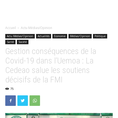
Accueil
Actu Médias/Opinion
Actu Médias/Opinion
Actualités
Economie
Médias/Opinion
Politique
Santé
Société
Gestion conséquences de la
Covid-19 dans l’Uemoa : La
Cedeao salue les soutiens
décisifs de la FMI
75