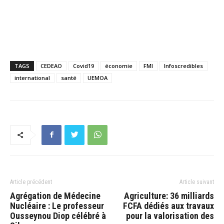
TAGS
CEDEAO
Covid19
économie
FMI
Infoscredibles
international
santé
UEMOA
Article précédent
Article suivant
Agrégation de Médecine
Agriculture: 36 milliards
Nucléaire : Le professeur
FCFA dédiés aux travaux
Ousseynou Diop célébré à
pour la valorisation des