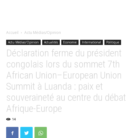
Accueil
Actu Médias/Opinion
Actu Médias/Opinion
Actualités
Economie
International
Politique
Déclaration ferme du président
congolais lors du sommet 7th
African Union–European Union
Summit à Luanda : paix et
souveraineté au centre du débat
Afrique-Europe
14