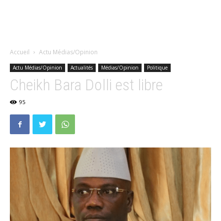
Accueil
Actu Médias/Opinion
Actu Médias/Opinion
Actualités
Médias/Opinion
Politique
Cheikh Bara Dolli est libre
95