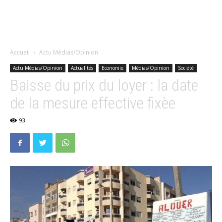
Accueil
Actu Médias/Opinion
Actu Médias/Opinion
Actualités
Economie
Médias/Opinion
Société
Baisse du prix du loyer : la date
de la mesure effective fixèe
93