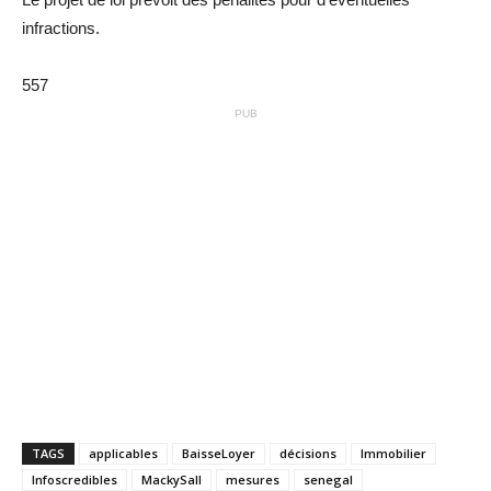
infractions.
557
PUB
TAGS
applicables
BaisseLoyer
décisions
Immobilier
Infoscredibles
MackySall
mesures
senegal