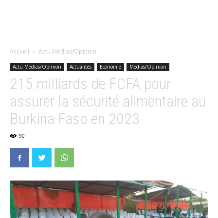
Accueil
Actu Médias/Opinion
Actu Médias/Opinion
Actualités
Economie
Médias/Opinion
215 milliards de FCFA pour
assurer la sécurité alimentaire au
Burkina Faso en 2023
90