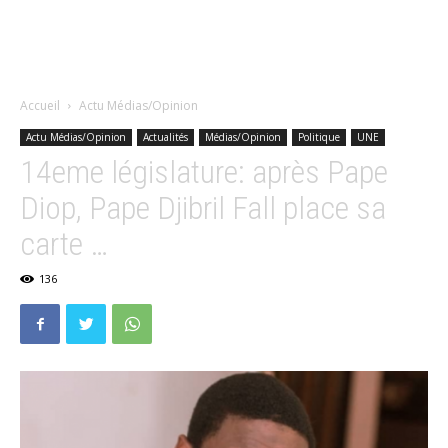
Accueil
Actu Médias/Opinion
Actu Médias/Opinion
Actualités
Médias/Opinion
Politique
UNE
14eme législature: après Pape
Diop, Pape Djibril Fall place sa
carte …
136