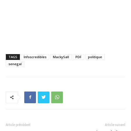
TAGS
Infoscredibles
MackySall
PDF
politique
senegal
Article précédent
Article suivant