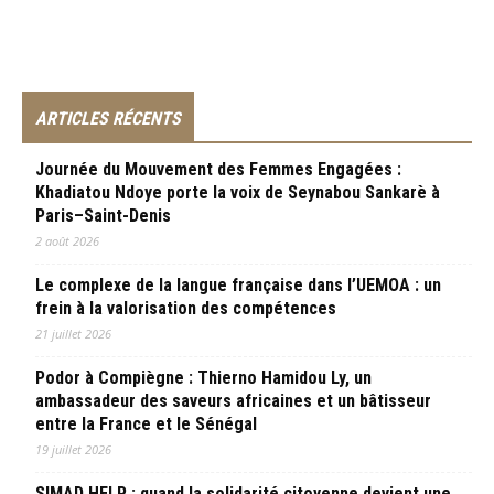
ARTICLES RÉCENTS
Journée du Mouvement des Femmes Engagées :
Khadiatou Ndoye porte la voix de Seynabou Sankarè à
Paris–Saint-Denis
2 août 2026
Le complexe de la langue française dans l’UEMOA : un
frein à la valorisation des compétences
21 juillet 2026
Podor à Compiègne : Thierno Hamidou Ly, un
ambassadeur des saveurs africaines et un bâtisseur
entre la France et le Sénégal
19 juillet 2026
SIMAD HELP : quand la solidarité citoyenne devient une