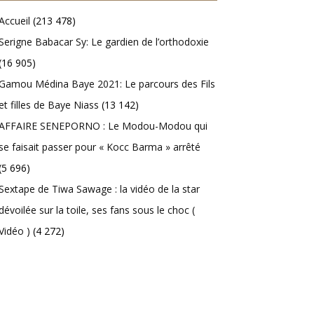
Accueil
(213 478)
Serigne Babacar Sy: Le gardien de l’orthodoxie
(16 905)
Gamou Médina Baye 2021: Le parcours des Fils
et filles de Baye Niass
(13 142)
AFFAIRE SENEPORNO : Le Modou-Modou qui
se faisait passer pour « Kocc Barma » arrêté
(5 696)
Sextape de Tiwa Sawage : la vidéo de la star
dévoilée sur la toile, ses fans sous le choc (
Vidéo )
(4 272)