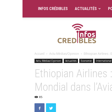
INFOS CRÉDIBLES
ACTUALITÉS
PO
Infos
Crédibles
Accueil
Actu Médias/Opinion
Ethiopian Airlines :
Actu Médias/Opinion
Actualités
Economie
International
Ethiopian Airlines
Mondial dans l’Avi
85