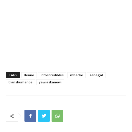
TAGS
Benno
Infoscredibles
mbacke
senegal
transhumance
yewiaskanewi