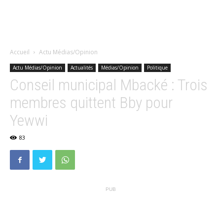
Accueil
Actu Médias/Opinion
Actu Médias/Opinion
Actualités
Médias/Opinion
Politique
Conseil municipal Mbacké : Trois
membres quittent Bby pour
Yewwi
83
PUB