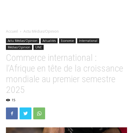
Accueil
Actu Médias/Opinion
Actu Médias/Opinion
Actualités
Economie
International
Médias/Opinion
UNE
Commerce international :
l’Afrique en tête de la croissance
mondiale au premier semestre
2025
15