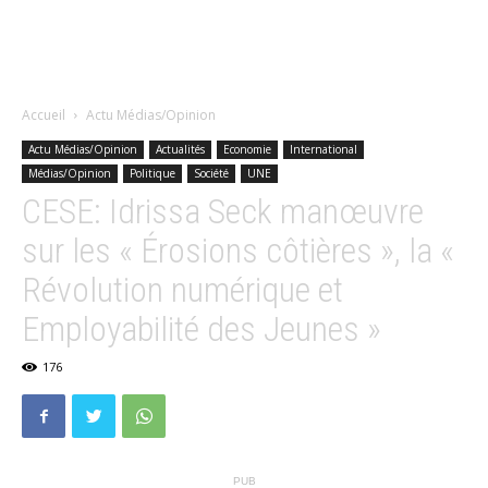
Accueil
Actu Médias/Opinion
Actu Médias/Opinion
Actualités
Economie
International
Médias/Opinion
Politique
Société
UNE
CESE: Idrissa Seck manœuvre
sur les « Érosions côtières », la «
Révolution numérique et
Employabilité des Jeunes »
176
PUB