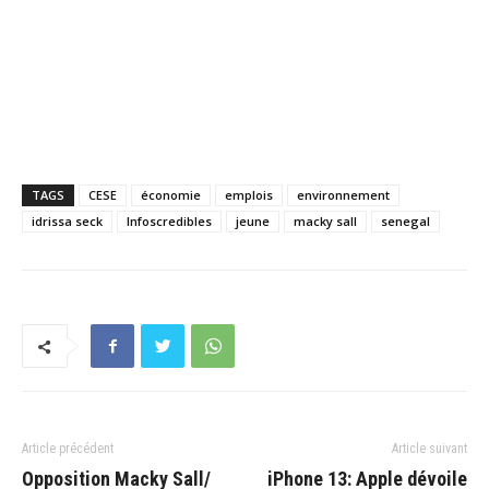
TAGS
CESE
économie
emplois
environnement
idrissa seck
Infoscredibles
jeune
macky sall
senegal
Article précédent
Article suivant
Opposition Macky Sall/
iPhone 13: Apple dévoile