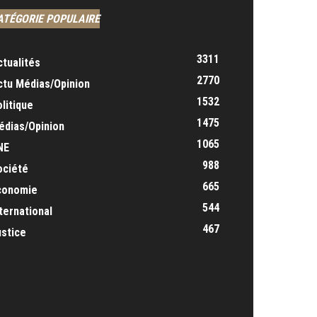
ATÉGORIE POPULAIRE
3311
ctualités
2770
ctu Médias/Opinion
1532
litique
1475
édias/Opinion
1065
NE
988
ociété
665
conomie
544
ternational
467
ustice