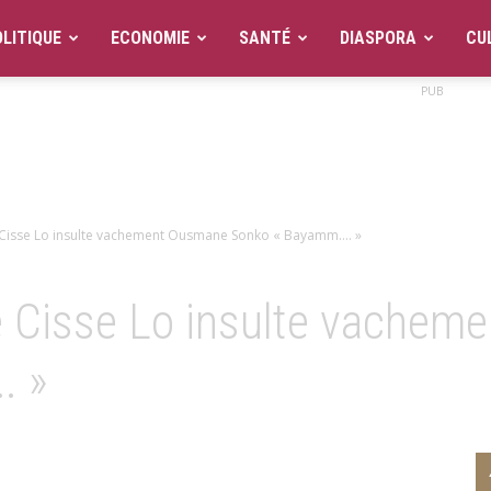
LITIQUE
ECONOMIE
SANTÉ
DIASPORA
CU
PUB
 Cisse Lo insulte vachement Ousmane Sonko « Bayamm…. »
é Cisse Lo insulte vache
. »