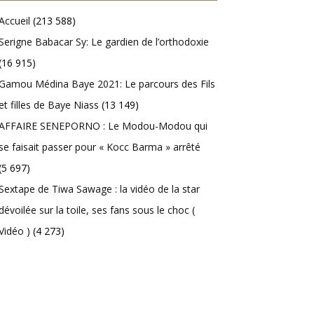
Accueil
(213 588)
Serigne Babacar Sy: Le gardien de l’orthodoxie
(16 915)
Gamou Médina Baye 2021: Le parcours des Fils
et filles de Baye Niass
(13 149)
AFFAIRE SENEPORNO : Le Modou-Modou qui
se faisait passer pour « Kocc Barma » arrêté
(5 697)
Sextape de Tiwa Sawage : la vidéo de la star
dévoilée sur la toile, ses fans sous le choc (
Vidéo )
(4 273)