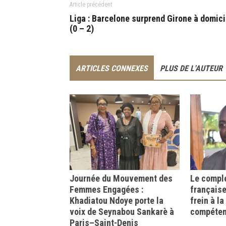
Article précédent
Liga : Barcelone surprend Girone à domici
(0 – 2)
ARTICLES CONNEXES
PLUS DE L'AUTEUR
Journée du Mouvement des
Le comple
Femmes Engagées :
française
Khadiatou Ndoye porte la
frein à l
voix de Seynabou Sankarè à
compéte
Paris–Saint-Denis