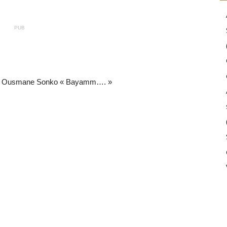
PUB
ent Ousmane Sonko « Bayamm…. »