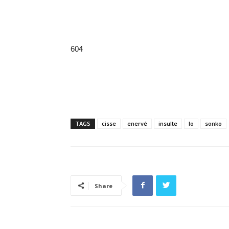
604
TAGS
cisse
enervé
insulte
lo
sonko
Share