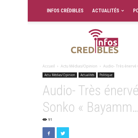
INFOS CRÉDIBLES
ACTUALITÉS
PO
Infos
Crédibles
Accueil
Actu Médias/Opinion
Audio- Très énervé
Actu Médias/Opinion
Actualités
Politique
Audio- Très énerv
Sonko « Bayamm…
91