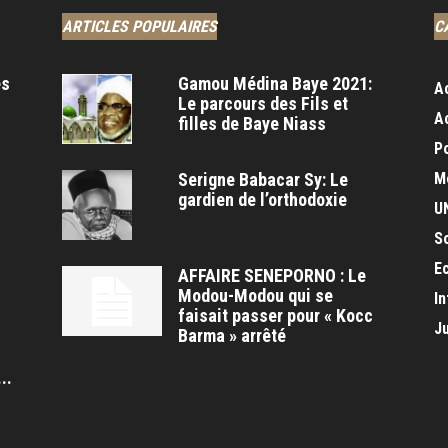
ARTICLES POPULAIRES
C
es
Gamou Médina Baye 2021:
A
Le parcours des Fils et
A
filles de Baye Niass
Po
Serigne Babacar Sy: Le
M
gardien de l’orthodoxie
U
S
E
AFFAIRE SENEPORNO : Le
Modou-Modou qui se
In
faisait passer pour « Kocc
J
Barma » arrêté
s
..