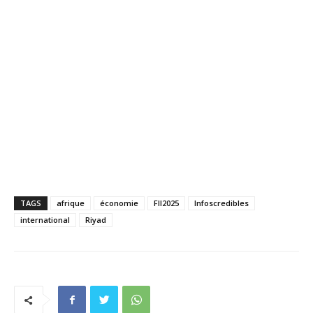
TAGS
afrique
économie
FII2025
Infoscredibles
international
Riyad