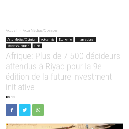
Accueil
Actu Médias/Opinion
Actu Médias/Opinion
Actualités
Economie
International
Médias/Opinion
UNE
Afrique: Plus de 7 500 décideurs
attendus à Riyad pour la 9e
édition de la future investment
initiative
18