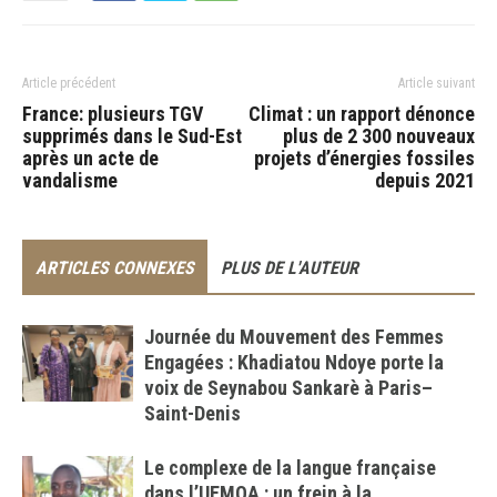
Article précédent
Article suivant
France: plusieurs TGV
Climat : un rapport dénonce
supprimés dans le Sud-Est
plus de 2 300 nouveaux
après un acte de
projets d’énergies fossiles
vandalisme
depuis 2021
ARTICLES CONNEXES
PLUS DE L'AUTEUR
Journée du Mouvement des Femmes
Engagées : Khadiatou Ndoye porte la
voix de Seynabou Sankarè à Paris–
Saint-Denis
Le complexe de la langue française
dans l’UEMOA : un frein à la