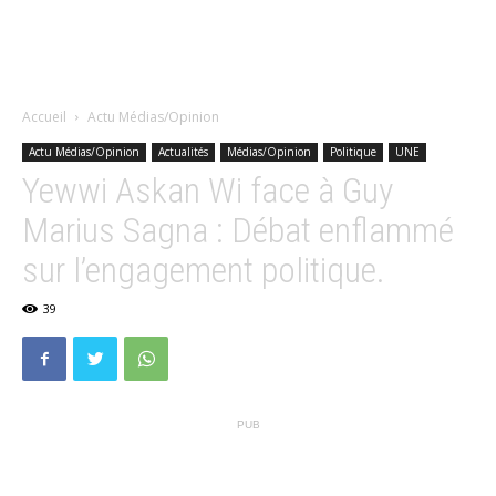
Accueil
Actu Médias/Opinion
Actu Médias/Opinion
Actualités
Médias/Opinion
Politique
UNE
Yewwi Askan Wi face à Guy
Marius Sagna : Débat enflammé
sur l’engagement politique.
39
PUB