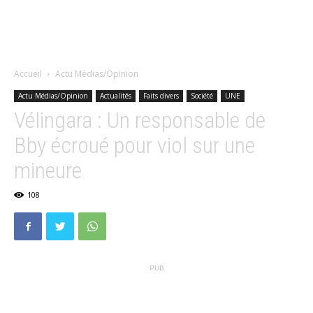
Accueil
Actu Médias/Opinion
Actu Médias/Opinion
Actualités
Faits divers
Société
UNE
Vélingara : Un responsable de
Bby écroué pour viol sur une
mineure
108
PUB