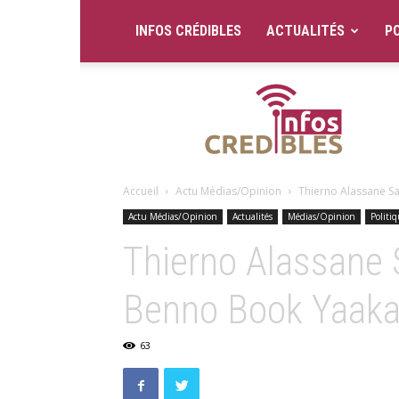
INFOS CRÉDIBLES
ACTUALITÉS
PO
Infos
Crédibles
Accueil
Actu Médias/Opinion
Thierno Alassane Sall
Actu Médias/Opinion
Actualités
Médias/Opinion
Politi
Thierno Alassane Sa
Benno Book Yaaka
63