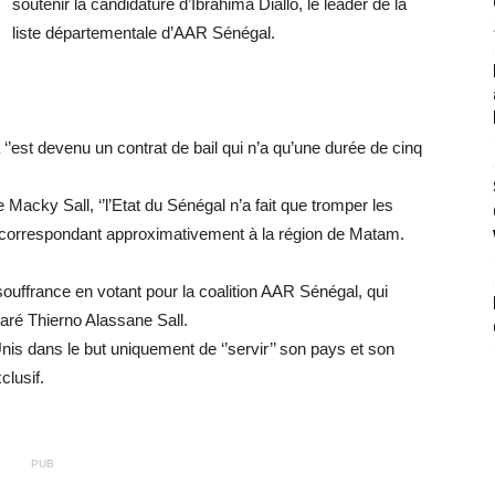
soutenir la candidature d’Ibrahima Diallo, le leader de la
liste départementale d’AAR Sénégal.
a ‘’est devenu un contrat de bail qui n’a qu’une durée de cinq
 Macky Sall, ‘’l’Etat du Sénégal n’a fait que tromper les
e correspondant approximativement à la région de Matam.
souffrance en votant pour la coalition AAR Sénégal, qui
aré Thierno Alassane Sall.
Unis dans le but uniquement de ‘’servir’’ son pays et son
clusif.
PUB