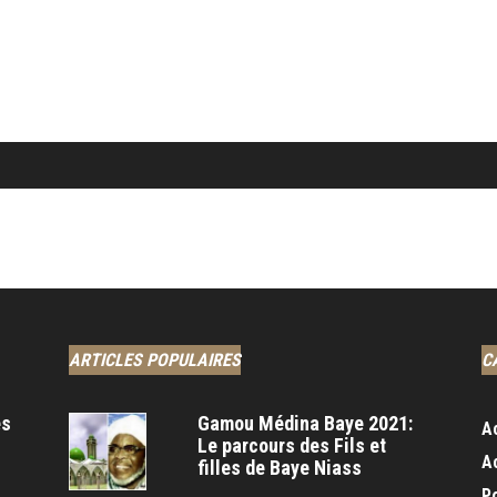
ARTICLES POPULAIRES
C
es
Gamou Médina Baye 2021:
A
Le parcours des Fils et
A
filles de Baye Niass
Po