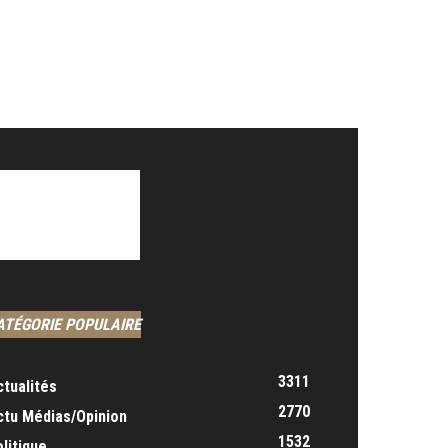
ATÉGORIE POPULAIRE
3311
ctualités
2770
ctu Médias/Opinion
1532
litique