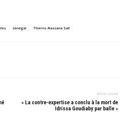
bles
senegal
Thierno Alassane Sall
Article suivant
mé
« La contre-expertise a conclu à la mort de
Idrissa Goudiaby par balle »