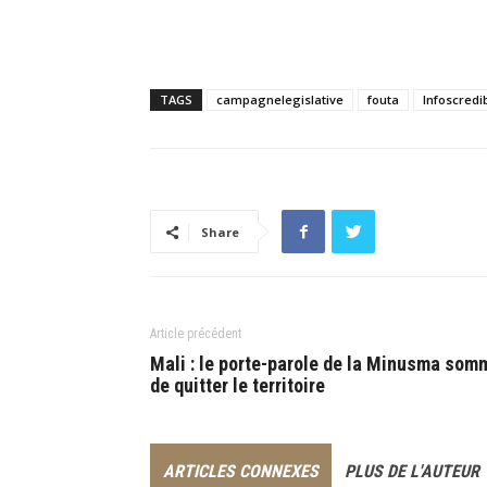
TAGS
campagnelegislative
fouta
Infoscredi
Share
Article précédent
Mali : le porte-parole de la Minusma som
de quitter le territoire
ARTICLES CONNEXES
PLUS DE L'AUTEUR