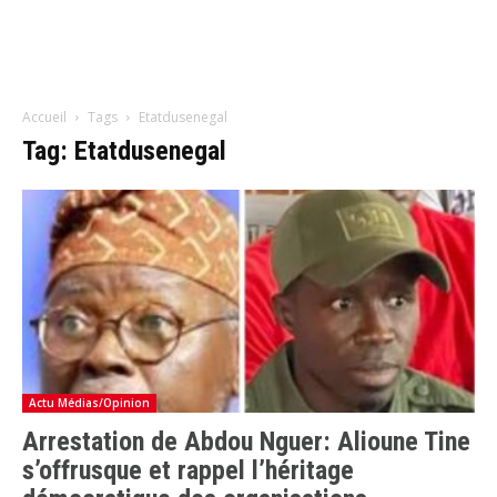
Accueil
Tags
Etatdusenegal
Tag: Etatdusenegal
Actu Médias/Opinion
Arrestation de Abdou Nguer: Alioune Tine
s’offrusque et rappel l’héritage