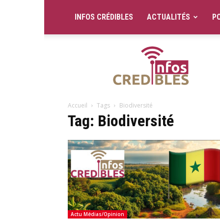
INFOS CRÉDIBLES
ACTUALITÉS
PO
Infos
Crédibles
Accueil
Tags
Biodiversité
Tag: Biodiversité
Actu Médias/Opinion