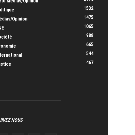
ctu Médias/Opinion
1532
litique
1475
édias/Opinion
1065
NE
988
ociété
665
conomie
544
ternational
467
ustice
UIVEZ NOUS