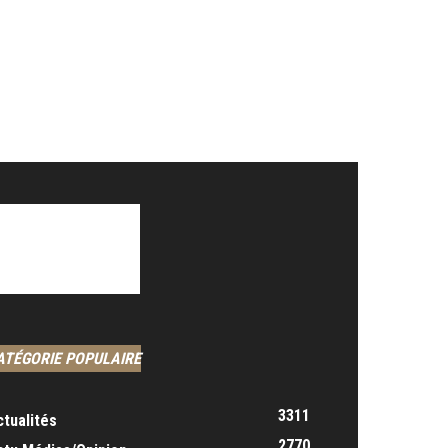
ATÉGORIE POPULAIRE
3311
ctualités
2770