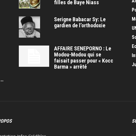
A
filles de Baye Niass
Po
Serigne Babacar Sy: Le
M
gardien de l’orthodoxie
U
S
E
AFFAIRE SENEPORNO : Le
Modou-Modou qui se
In
faisait passer pour « Kocc
J
Barma » arrêté
s
..
ROPOS
S