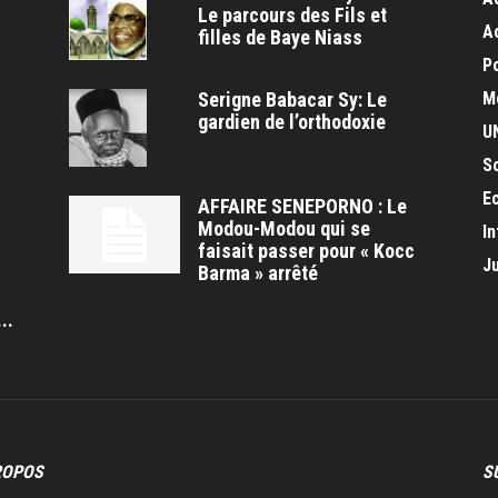
Le parcours des Fils et
A
filles de Baye Niass
Po
Serigne Babacar Sy: Le
M
gardien de l’orthodoxie
U
S
E
AFFAIRE SENEPORNO : Le
Modou-Modou qui se
In
faisait passer pour « Kocc
J
Barma » arrêté
s
..
ROPOS
S