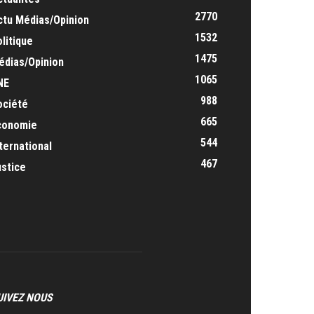
2770
ctu Médias/Opinion
1532
litique
1475
édias/Opinion
1065
NE
988
ociété
665
conomie
544
ternational
467
ustice
UIVEZ NOUS