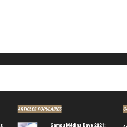
ARTICLES POPULAIRES
C
es
Gamou Médina Baye 2021:
A