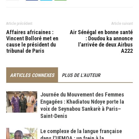
Article précédent
Article suivant
Affaires africaines :
Air Sénégal en bonne santé
Vincent Bolloré met en
: Doudou ka annonce
cause le président du
l’arrivée de deux Airbus
tribunal de Paris
A222
ARTICLES CONNEXES
PLUS DE L'AUTEUR
Journée du Mouvement des Femmes
Engagées : Khadiatou Ndoye porte la
voix de Seynabou Sankarè à Paris–
Saint-Denis
Le complexe de la langue française
dans l’UEMOA : un frein à la