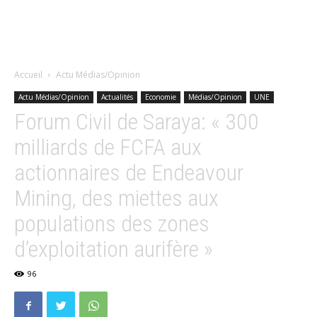
Accueil
Actu Médias/Opinion
Actu Médias/Opinion
Actualités
Economie
Médias/Opinion
UNE
Forum Civil de Saraya: « 300
milliards de FCFA aux
actionnaires de Endeavour
Mining, des miettes aux
populations des zones
d’exploitation aurifère »
96