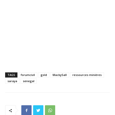
TAGS
forumcivil
gold
MackySall
ressources minières
saraya
senegal