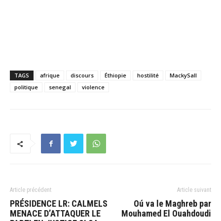
TAGS
afrique
discours
Éthiopie
hostilité
MackySall
politique
senegal
violence
Article précédent
Article suivant
PRÉSIDENCE LR: CALMELS
Oú va le Maghreb par
MENACE D’ATTAQUER LE
Mouhamed El Ouahdoudi