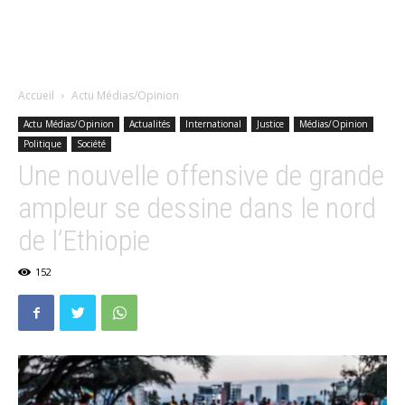
Accueil
Actu Médias/Opinion
Actu Médias/Opinion
Actualités
International
Justice
Médias/Opinion
Politique
Société
Une nouvelle offensive de grande
ampleur se dessine dans le nord
de l’Ethiopie
152